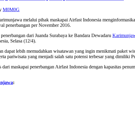
y
M0M0G
imunjawa melalui pihak maskapai Airfast Indonesia menginformasikan
al penerbangan per November 2016.
l penerbangan dari Juanda Surabaya ke Bandara Dewadaru
Karimunja
sia, Selasa (12/4).
an dapat lebih memudahkan wisatawan yang ingin menikmati paket wis
a pariwisata yang menjadi salah satu potensi terbesar yang dimiliki P
is dari maskapai penerbangan Airfast Indonesia dengan kapasitas penu
njawa
: