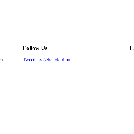
Follow Us
L
wa
Tweets by @hellokarimun