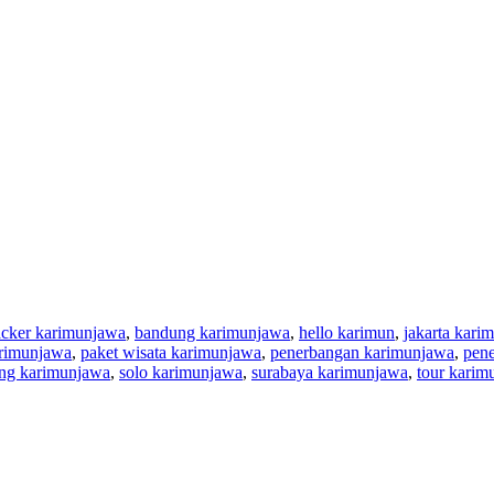
cker karimunjawa
,
bandung karimunjawa
,
hello karimun
,
jakarta kari
arimunjawa
,
paket wisata karimunjawa
,
penerbangan karimunjawa
,
pen
ng karimunjawa
,
solo karimunjawa
,
surabaya karimunjawa
,
tour karim