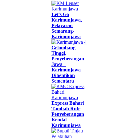
Let's Go
Karimunjawa,
Pelayaran
Semarang-
Karimunjawa
Gelombang
Tinggi,
Penyeberangan
Jawa –
Karimunjawa
Dihentikan
Sementara
Express Bahari
Tambah Rute
Penyeberangan
Kendal
Karimunjawa