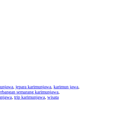
munjawa
,
jepara karimunjawa
,
karimun jawa
,
erbangan semarang karimunjawa
,
unjawa
,
trip karimunjawa
,
wisata