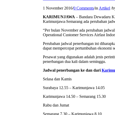
1 November 2016
/
0 Comments
/
in
Artikel
/
b
KARIMUNJAWA
– Bandara Dewadaru Kar
Karimunjawa-Semarang ada perubahan jadw
“Per bulan November ada perubahan jadwa
Operational Customer Services Airfast Indone
Perubahan jadwal penerbangan ini diharapk
dapat mempercepat pertumbuhan ekonomi sert
Pesawat yang digunakan adalah jenis perint
penerbangan dua kali dalam seminggu.
Jadwal penerbangan ke dan dari
Karimu
Selasa dan Kamis
Surabaya 12.55 – Karimunjawa 14.05
Karimunjawa 14.50 – Semarang 15.30
Rabu dan Jumat
Semarang 7.30 – Karimunjawa 8.10