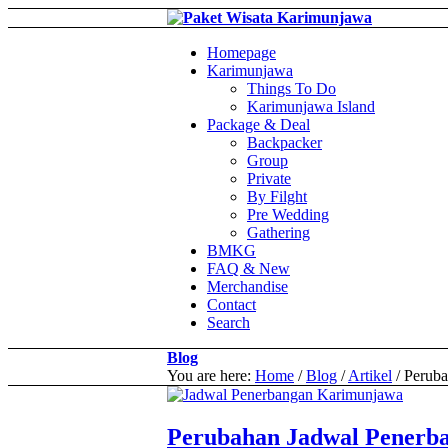
Homepage
Karimunjawa
Things To Do
Karimunjawa Island
Package & Deal
Backpacker
Group
Private
By Filght
Pre Wedding
Gathering
BMKG
FAQ & New
Merchandise
Contact
Search
Blog
You are here:
Home
/
Blog
/
Artikel
/
Peruba
Perubahan Jadwal Penerb