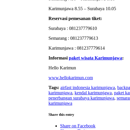
Karimunjawa 8.55 – Surabaya 10.05
Reservasi pemesanan tiket:
Surabaya : 081237779610
Semarang : 081237779613
Karimunjawa : 081237779614
Informasi
paket wisata Karimunjawa
:
Hello Karimun
www.hellokarimun.com
Tags:
airfast indonesia karimunjawa
,
backpa
karimunjawa
,
kendal karimunjawa
,
paket k
penerbangan surabaya karimunjawa
,
semara
karimunjawa
Share this entry
Share on Facebook