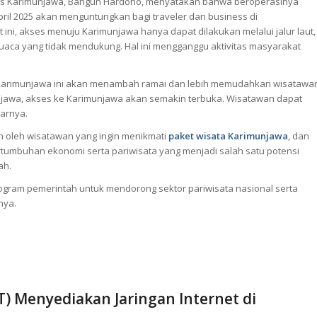
as Karimunjawa, Bangun Hardono, menyatakan bahwa beroperasinya
ril 2025 akan menguntungkan bagi traveler dan
business
di
ini, akses menuju Karimunjawa hanya dapat dilakukan melalui jalur laut,
 cuaca yang tidak mendukung. Hal ini mengganggu aktivitas masyarakat
 Karimunjawa ini akan menambah ramai dan lebih memudahkan wisatawa
njawa, akses ke Karimunjawa akan semakin terbuka. Wisatawan dapat
jarnya.
an oleh wisatawan yang ingin menikmati
paket wisata Karimunjawa
, dan
tumbuhan ekonomi serta pariwisata yang menjadi salah satu potensi
ah.
ogram pemerintah untuk mendorong sektor pariwisata nasional serta
nya.
T) Menyediakan Jaringan Internet di