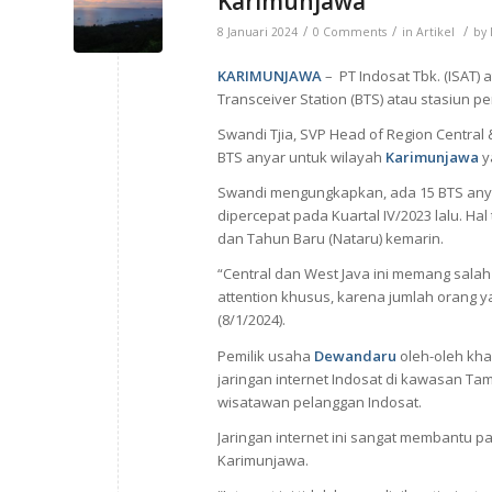
Karimunjawa
/
/
/
8 Januari 2024
0 Comments
in
Artikel
by
KARIMUNJAWA
– PT Indosat Tbk. (ISAT)
Transceiver Station (BTS) atau stasiun p
Swandi Tjia, SVP Head of Region Central
BTS anyar untuk wilayah
Karimunjawa
y
Swandi mengungkapkan, ada 15 BTS any
dipercepat pada Kuartal IV/2023 lalu. H
dan Tahun Baru (Nataru) kemarin.
“Central dan West Java ini memang salah 
attention khusus, karena jumlah orang ya
(8/1/2024).
Pemilik usaha
Dewandaru
oleh-oleh kh
jaringan internet Indosat di kawasan T
wisatawan pelanggan Indosat.
Jaringan internet ini sangat membantu p
Karimunjawa.