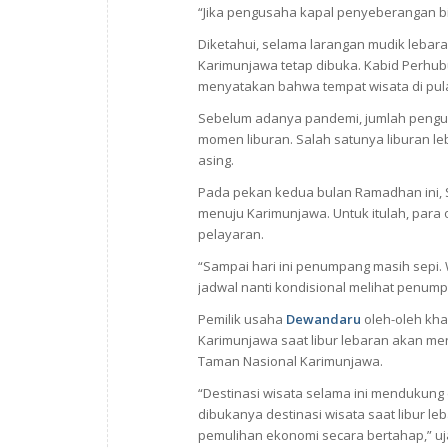
“Jika pengusaha kapal penyeberangan b
Diketahui, selama larangan mudik lebar
Karimunjawa tetap dibuka. Kabid Perhub
menyatakan bahwa tempat wisata di pula
Sebelum adanya pandemi, jumlah peng
momen liburan. Salah satunya liburan le
asing.
Pada pekan kedua bulan Ramadhan ini,
menuju Karimunjawa. Untuk itulah, par
pelayaran.
“Sampai hari ini penumpang masih sepi
jadwal nanti kondisional melihat penump
Pemilik usaha
Dewandaru
oleh-oleh kh
Karimunjawa saat libur lebaran akan me
Taman Nasional Karimunjawa.
“Destinasi wisata selama ini mendukung
dibukanya destinasi wisata saat libur l
pemulihan ekonomi secara bertahap,” uj