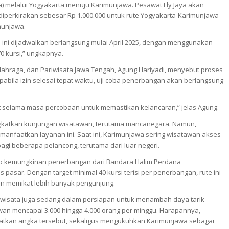
a) melalui Yogyakarta menuju Karimunjawa. Pesawat Fly Jaya akan
t diperkirakan sebesar Rp 1.000.000 untuk rute Yogyakarta-Karimunjawa
munjawa.
a
ini dijadwalkan berlangsung mulai April 2025, dengan menggunakan
0 kursi,” ungkapnya.
Olahraga, dan Pariwisata Jawa Tengah, Agung Hariyadi, menyebut proses
 Apabila izin selesai tepat waktu, uji coba penerbangan akan berlangsung
et selama masa percobaan untuk memastikan kelancaran,” jelas Agung.
ingkatkan kunjungan wisatawan, terutama mancanegara. Namun,
anfaatkan layanan ini. Saat ini, Karimunjawa sering wisatawan akses
 bagi beberapa pelancong, terutama dari luar negeri.
 kemungkinan penerbangan dari Bandara Halim Perdana
pasar. Dengan target minimal 40 kursi terisi per penerbangan, rute ini
n memikat lebih banyak pengunjung.
riwisata juga sedang dalam persiapan untuk menambah daya tarik
awan mencapai 3.000 hingga 4.000 orang per minggu. Harapannya,
atkan angka tersebut, sekaligus mengukuhkan Karimunjawa sebagai