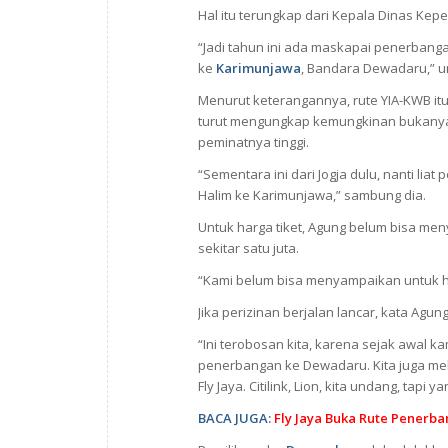
Hal itu terungkap dari Kepala Dinas Kep
“Jadi tahun ini ada maskapai penerbang
ke
Karimunjawa
, Bandara Dewadaru,” u
Menurut keterangannya, rute YIA-KWB i
turut mengungkap kemungkinan bukanya 
peminatnya tinggi.
“Sementara ini dari Jogja dulu, nanti li
Halim ke Karimunjawa,” sambung dia.
Untuk harga tiket, Agung belum bisa men
sekitar satu juta.
“Kami belum bisa menyampaikan untuk harg
Jika perizinan berjalan lancar, kata Agu
“Ini terobosan kita, karena sejak awal 
penerbangan ke Dewadaru. Kita juga mel
Fly Jaya. Citilink, Lion, kita undang, tapi 
BACA JUGA:
Fly Jaya Buka Rute Penerb