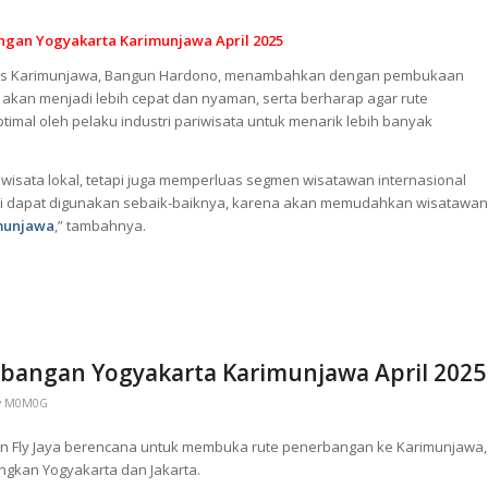
angan Yogyakarta Karimunjawa April 2025
as Karimunjawa, Bangun Hardono, menambahkan dengan pembukaan
 akan menjadi lebih cepat dan nyaman, serta berharap agar rute
imal oleh pelaku industri pariwisata untuk menarik lebih banyak
wisata lokal, tetapi juga memperluas segmen wisatawan internasional
 ini dapat digunakan sebaik-baiknya, karena akan memudahkan wisatawan
imunjawa
,” tambahnya.
erbangan Yogyakarta Karimunjawa April 2025
y
M0M0G
 Fly Jaya berencana untuk membuka rute penerbangan ke Karimunjawa,
gkan Yogyakarta dan Jakarta.