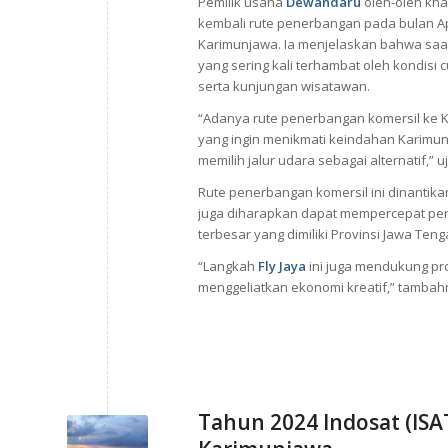
Pemilik usaha
Dewandaru
oleh-oleh kh
kembali rute penerbangan pada bulan Ap
Karimunjawa. Ia menjelaskan bahwa saat 
yang sering kali terhambat oleh kondisi
serta kunjungan wisatawan.
“Adanya rute penerbangan komersil ke
yang ingin menikmati keindahan Karimu
memilih jalur udara sebagai alternatif,” u
Rute penerbangan komersil ini dinantik
juga diharapkan dapat mempercepat per
terbesar yang dimiliki Provinsi Jawa Teng
“Langkah
Fly Jaya
ini juga mendukung pr
menggeliatkan ekonomi kreatif,” tambah
Tahun 2024 Indosat (ISA