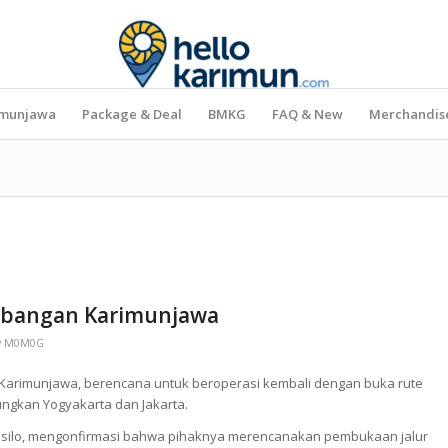
imunjawa
Package & Deal
BMKG
FAQ & New
Merchandis
erbangan Karimunjawa
y
M0M0G
arimunjawa, berencana untuk beroperasi kembali dengan buka rute
gkan Yogyakarta dan Jakarta.
 Susilo, mengonfirmasi bahwa pihaknya merencanakan pembukaan jalur