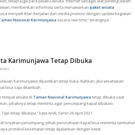
awan, tetapi juga para pelaku wisata. Internet sebagai alat penting dalam
satawan, memberikan informasi serta menawarkan
paket wisata
 bisa menjadi iklan berjalan dan media promosi dengan
update
kegiatan
Taman Nasional Karimunjawa
secara
real time
,” terangnya.
ata Karimunjawa Tetap Dibuka
0M0G
pulauan Karimunjawa dipastikan tetap buka. Bahkan, jika wisatawan
l bisa saja ditambah.
n tempat wisata di
Taman Nasional Karimunjawa
tetap dibuka saat
Namun, pihaknya tetap meminta agar penumpang kapal dibatasi.
). Tapi tetap dibatasi,” kata Andi, Senin 26 April 2021.
adi lonjakan penumpang, pihak perusahaan kapal bisa meminta tambaha
aya protokol kesehatan tetap dijalankan dengan ketat.