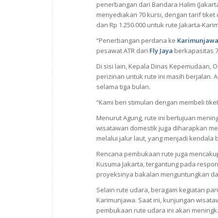
penerbangan dari Bandara Halim (Jakart
menyediakan 70 kursi, dengan tarif tike
dan Rp 1.250.000 untuk rute Jakarta-Kari
“Penerbangan perdana ke
Karimunjaw
pesawat ATR dari
Fly Jaya
berkapasitas 7
Di sisi lain, Kepala Dinas Kepemudaan, 
perizinan untuk rute ini masih berjalan.
selama tiga bulan.
“Kami beri stimulan dengan membeli tik
Menurut Agung, rute ini bertujuan men
wisatawan domestik juga diharapkan mem
melalui jalur laut, yang menjadi kendala
Rencana pembukaan rute juga mencakup
Kusuma Jakarta, tergantung pada respons 
proyeksinya bakalan menguntungkan da
Selain rute udara, beragam kegiatan pa
Karimunjawa. Saat ini, kunjungan wisat
pembukaan rute udara ini akan meningk