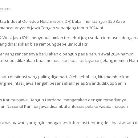
M0M0G
 atau Indosat Ooredoo Hutchinson (IOH) bakal membangun 350 Base
emancar anyar di Jawa Tengah sepanjang tahun 2024 ini.
 & West Java IOH, menyebut jumlah tersebut juga sudah termasuk dengan 
ang diharapkan bisa rampung sebelum Idul Fitri.
ar yang rencananya baru akan dibangun pada paruh awal 2024 namun
al tersebut dilakukan buat memastikan kualitas layanan jelang momen Nata
satu destinasi yang paling digemari. Oleh sebab itu, kita memberikan
ng melintasi Jawa Tengah besar sekali,” jelas Swandi, dikutip Senin
as Karimunjawa, Bangun Hardono, mengatakan dengan tersedianya
aman Nasional Karimunjawa disambut antusias pelaku wisata maupun
ara wisatawan yang ingin mengakses informasi tentang destinasi wisata d