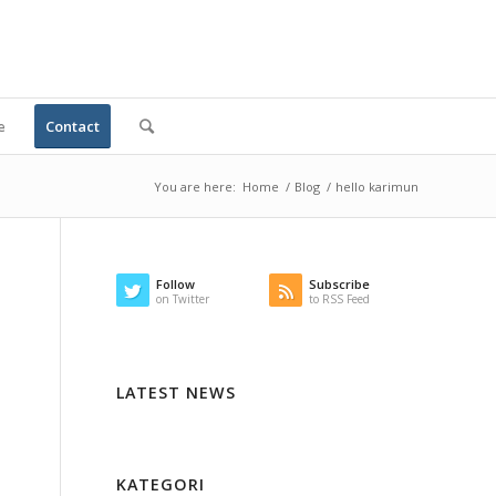
e
Contact
You are here:
Home
/
Blog
/
hello karimun
Follow
Subscribe
on Twitter
to RSS Feed
LATEST NEWS
KATEGORI