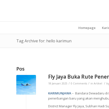
Homepage
Kar
Tag Archive for: hello karimun
Pos
Fly Jaya Buka Rute Pen
/
/
/
18 Januari 2025
0 Comments
in
Artikel
b
KARIMUNJAWA
– Bandara Dewadaru di K
penerbangan baru yang akan menghubun
District Manager Fly Jaya, Subhan Hadi