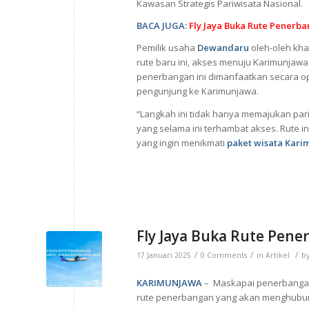
Kawasan Strategis Pariwisata Nasional.
BACA JUGA:
Fly Jaya Buka Rute Penerb
Pemilik usaha
Dewandaru
oleh-oleh kh
rute baru ini, akses menuju Karimunjawa
penerbangan ini dimanfaatkan secara opt
pengunjung ke Karimunjawa.
“Langkah ini tidak hanya memajukan pari
yang selama ini terhambat akses. Rute
yang ingin menikmati
paket wisata Kar
Fly Jaya Buka Rute Pen
/
/
/
17 Januari 2025
0 Comments
in
Artikel
b
KARIMUNJAWA
– Maskapai penerbangan
rute penerbangan yang akan menghubun