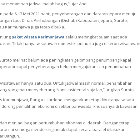
isa menambah jadwal malah bagus,” ujar Andi.
an pada 6-17 Mei 2021 nanti, penyeberangan dari daratan Jepara menuju
ungan Laut Dinas Perhubungan (Dishub) Kabupaten Jepara, Suroto,
u Karimunjawa juga tetap dibuka.
unjung
paket wisata Karimunjawa
selalu meningkat tajam saat ada
baran. Tidak hanya wisatawan domestik, pulau itu juga diserbu wisatawa
 Suroto melihat belum ada peningkatan gelombang penumpang kapal
a operator kapal penyeberangan belum mengajukan izin penambahan
. Wisatawan hanya satu dua. Untuk jadwal masih normal, penambahan
ang yang mau menyeberang. Nanti insidental saja lah,” ungkap Suroto.
as Karimunjawa, Bangun Hardono, mengatakan tetap dibukanya wisata
ndorong pemulihan ekonomi disektor pariwisata, khususnya di kawasan
 dan menjadi bagian pertumbuhan ekonomi di daerah. Dengan tetap
ebaran ini semoga mendorong untuk dapat secara paralel dilakukan
ar Bangun.