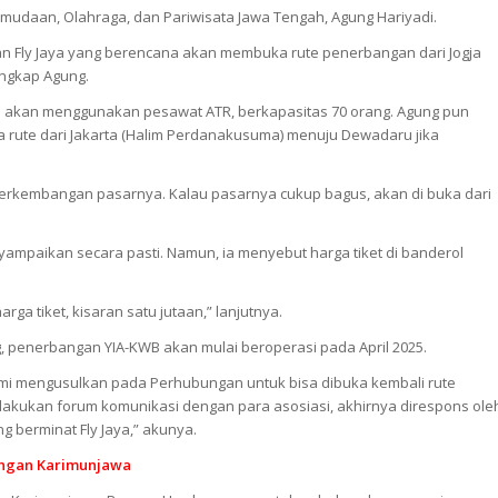
emudaan, Olahraga, dan Pariwisata Jawa Tengah, Agung Hariyadi.
an Fly Jaya yang berencana akan membuka rute penerbangan dari Jogja
ngkap Agung.
tu akan menggunakan pesawat ATR, berkapasitas 70 orang. Agung pun
rute dari Jakarta (Halim Perdanakusuma) menuju Dewadaru jika
at perkembangan pasarnya. Kalau pasarnya cukup bagus, akan di buka dari
yampaikan secara pasti. Namun, ia menyebut harga tiket di banderol
a tiket, kisaran satu jutaan,” lanjutnya.
ng, penerbangan YIA-KWB akan mulai beroperasi pada April 2025.
kami mengusulkan pada Perhubungan untuk bisa dibuka kembali rute
akukan forum komunikasi dengan para asosiasi, akhirnya direspons ole
yang berminat Fly Jaya,” akunya.
angan Karimunjawa