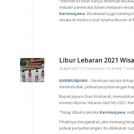
“Internet ini tidak hanya dinikmati wisat
industri pariwisata dalam melayani wi
Karimunjawa
. Wisatawan juga nantinya
wisata di media sosial selama liburan di
Libur Lebaran 2021 Wis
/
/
/
26 April 2021
0 Comments
in
Artikel
by
M
KARIMUNJAWA
– Destinasi wisata di Ke
membeludak, jadwal penyeberangan kapa
Bupati Jepara Dian Kristiandi, memastika
momen liburan lebaran Idul Fitri 2021. 
“Tetap dibuka (wisata
Karimunjawa
, red
Pihaknya mengatakan, jika memang terj
jadwal penyeberangan. Itu dilakukan sup