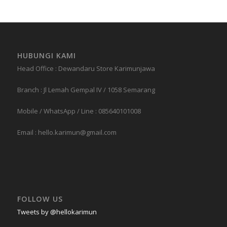
HUBUNGI KAMI
Head Office : Dewandaru Store Karimunjawa
Branch : Jl Lemah Gempal IV / 1058 Semarang
Mobile / WhatsApp / Line : 085640101008
Email : hello.karimun@gmail.com
FOLLOW US
Tweets by @hellokarimun