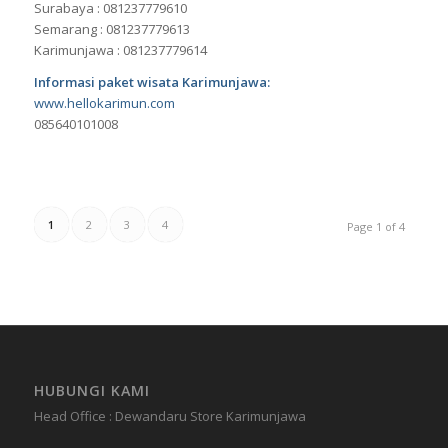
Surabaya : 081237779610
Semarang : 081237779613
Karimunjawa : 081237779614
Informasi
paket wisata Karimunjawa
:
www.hellokarimun.com
085640101008
1
2
3
4
Page 1 of 4
HUBUNGI KAMI
Head Office : Dewandaru Store Karimunjawa