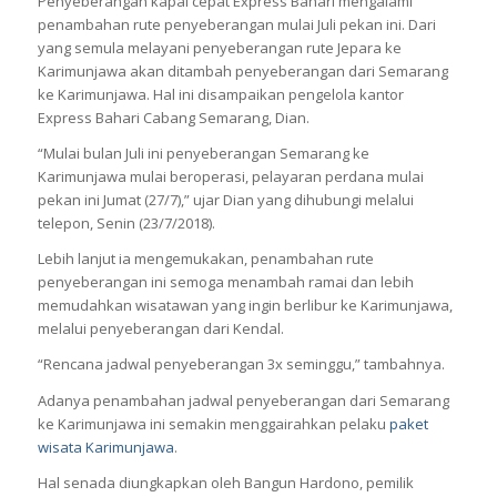
Penyeberangan kapal cepat Express Bahari mengalami
penambahan rute penyeberangan mulai Juli pekan ini. Dari
yang semula melayani penyeberangan rute Jepara ke
Karimunjawa akan ditambah penyeberangan dari Semarang
ke Karimunjawa. Hal ini disampaikan pengelola kantor
Express Bahari Cabang Semarang, Dian.
“Mulai bulan Juli ini penyeberangan Semarang ke
Karimunjawa mulai beroperasi, pelayaran perdana mulai
pekan ini Jumat (27/7),” ujar Dian yang dihubungi melalui
telepon, Senin (23/7/2018).
Lebih lanjut ia mengemukakan, penambahan rute
penyeberangan ini semoga menambah ramai dan lebih
memudahkan wisatawan yang ingin berlibur ke Karimunjawa,
melalui penyeberangan dari Kendal.
“Rencana jadwal penyeberangan 3x seminggu,” tambahnya.
Adanya penambahan jadwal penyeberangan dari Semarang
ke Karimunjawa ini semakin menggairahkan pelaku
paket
wisata Karimunjawa
.
Hal senada diungkapkan oleh Bangun Hardono, pemilik