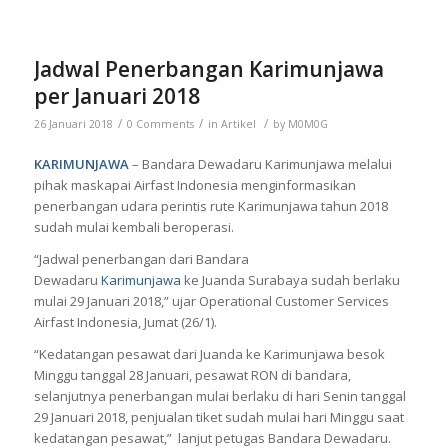
Jadwal Penerbangan Karimunjawa
per Januari 2018
/
/
/
26 Januari 2018
0 Comments
in
Artikel
by
M0M0G
KARIMUNJAWA
– Bandara Dewadaru Karimunjawa melalui
pihak maskapai Airfast Indonesia menginformasikan
penerbangan udara perintis rute Karimunjawa tahun 2018
sudah mulai kembali beroperasi.
“Jadwal penerbangan dari Bandara
Dewadaru
Karimunjawa
ke Juanda Surabaya sudah berlaku
mulai 29 Januari 2018,” ujar Operational Customer Services
Airfast Indonesia, Jumat (26/1).
“Kedatangan pesawat dari Juanda ke Karimunjawa besok
Minggu tanggal 28 Januari, pesawat RON di bandara,
selanjutnya penerbangan mulai berlaku di hari Senin tanggal
29 Januari 2018, penjualan tiket sudah mulai hari Minggu saat
kedatangan pesawat,” lanjut petugas Bandara Dewadaru.