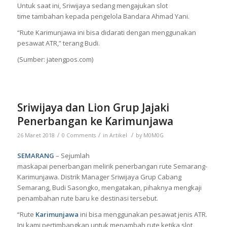
Untuk saat ini, Sriwijaya sedang mengajukan slot
time tambahan kepada pengelola Bandara Ahmad Yani.
“Rute Karimunjawa ini bisa didarati dengan menggunakan
pesawat ATR,” terang Budi.
(Sumber: jatengpos.com)
Sriwijaya dan Lion Grup Jajaki
Penerbangan ke Karimunjawa
/
/
/
26 Maret 2018
0 Comments
in
Artikel
by
M0M0G
SEMARANG
– Sejumlah
maskapai penerbangan melirik penerbangan rute Semarang-
Karimunjawa. Distrik Manager Sriwijaya Grup Cabang
Semarang, Budi Sasongko, mengatakan, pihaknya mengkaji
penambahan rute baru ke destinasi tersebut.
“Rute
Karimunjawa
ini bisa menggunakan pesawat jenis ATR.
Ini kami pertimbangkan untuk menambah rute ketika slot