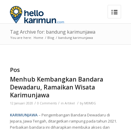
Tag Archive for: bandung karimunjawa
You are here:
Home
/
Blog
/
bandung karimunjawa
Pos
Menhub Kembangkan Bandara
Dewadaru, Ramaikan Wisata
Karimunjawa
/
/
/
12 Januari 2020
0 Comments
in
Artikel
by
M0M0G
KARIMUNJAWA
– Pengembangan Bandara Dewadaru di
Jepara, Jawa Tengah, ditargetkan rampung pada tahun 2021.
Perbaikan bandara ini diharapkan membuka akses dan