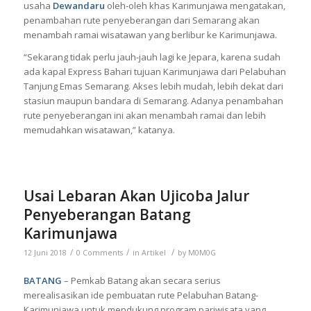
usaha
Dewandaru
oleh-oleh khas Karimunjawa mengatakan,
penambahan rute penyeberangan dari Semarang akan
menambah ramai wisatawan yang berlibur ke Karimunjawa.
“Sekarang tidak perlu jauh-jauh lagi ke Jepara, karena sudah
ada kapal Express Bahari tujuan Karimunjawa dari Pelabuhan
Tanjung Emas Semarang. Akses lebih mudah, lebih dekat dari
stasiun maupun bandara di Semarang. Adanya penambahan
rute penyeberangan ini akan menambah ramai dan lebih
memudahkan wisatawan,” katanya.
Usai Lebaran Akan Ujicoba Jalur
Penyeberangan Batang
Karimunjawa
/
/
/
12 Juni 2018
0 Comments
in
Artikel
by
M0M0G
BATANG
– Pemkab Batang akan secara serius
merealisasikan ide pembuatan rute Pelabuhan Batang-
Karimunjawa untuk mendukung program pariwisata yang