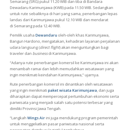
Semarang (SRG) pukul 11.20 WIB dan tiba di Bandara
Dewadaru Karimunjawa (KWB) pada 11.50 WIB. Sedangkan
untuk rute sebaliknya di hari yang sama, penerbangan lepas
landas dari Karimunjawa pukul 12.10 WIB dan mendarat
di Semarang pada 12.40 WIB.
Pemilik usaha
Dewandaru
oleh-oleh khas Karimunjawa,
Bangun Hardono, mengatakan,
kehadiran layanan perjalanan
udara langsung (
direct flight
) akan menguntungkan bagi
traveler dan
business
di Karimunjawa.
“Adanya rute penerbangan komersil ke Karimunjawa ini akan
menambah ramai dan lebih memudahkan wisatawan yang
ingin menikmati keindahan Karimunjawa,” ujarnya.
Rute penerbangan komersil ini dinantikan oleh wisatawan
yang ingin menikmati
paket wisata Karimunjawa
, dan juga
diharapkan dapat mempercepat pertumbuhan ekonomi serta
pariwisata yang menjadi salah satu potensi terbesar yang
dimiliki Provinsi Jawa Tengah.
“Langkah
Wings Air
ini juga mendukung program pemerintah
untuk menggeliatkan pasar pariwisata nasional serta