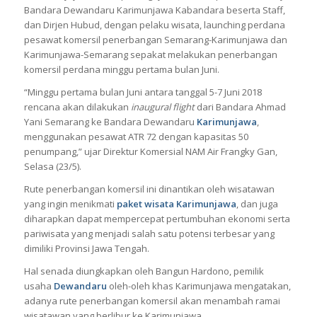
Bandara Dewandaru Karimunjawa Kabandara beserta Staff,
dan Dirjen Hubud, dengan pelaku wisata, launching perdana
pesawat komersil penerbangan Semarang-Karimunjawa dan
Karimunjawa-Semarang sepakat melakukan penerbangan
komersil perdana minggu pertama bulan Juni.
“Minggu pertama bulan Juni antara tanggal 5-7 Juni 2018
rencana akan dilakukan
inaugural flight
dari Bandara Ahmad
Yani Semarang ke Bandara Dewandaru
Karimunjawa
,
menggunakan pesawat ATR 72 dengan kapasitas 50
penumpang,” ujar Direktur Komersial NAM Air Frangky Gan,
Selasa (23/5).
Rute penerbangan komersil ini dinantikan oleh wisatawan
yang ingin menikmati
paket wisata Karimunjawa
, dan juga
diharapkan dapat mempercepat pertumbuhan ekonomi serta
pariwisata yang menjadi salah satu potensi terbesar yang
dimiliki Provinsi Jawa Tengah.
Hal senada diungkapkan oleh Bangun Hardono, pemilik
usaha
Dewandaru
oleh-oleh khas Karimunjawa mengatakan,
adanya rute penerbangan komersil akan menambah ramai
wisatawan yang berlibur ke Karimunjawa.