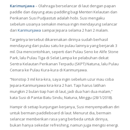
Karimunjawa
– Olahraga berselancar di laut dengan papan
paddle dan dayung atau paddling bagi Menteri Kelautan dan
Perikanan Susi Pudjiastuti adalah hobi. Susi mengaku
sebelum usianya semakin menua ingin mendayung selancar
dari
Karimunjawa
sampai Jepara selama 2 hari 2 malam.
Targetnya tersebut dikarenakan dirinya sudah berhasil
mendayung dari pulau satu ke pulau lainnya yang berjarak 3
mil. Dia mencontohkan, seperti dari Pulau Seno ke Alife Stone
Park, lalu Pulau Tiga di Selat Lampa ke pelabuhan dekat
Sentra Kelautan Perikanan Terpadu (SKPT) Natuna, lalu Pulau
Cemara ke Pulau Kura-kura di Karimunjawa.
“Nonstop 3 mil kira-kira, saya ingin sebelum uzur mau coba
Jepara-Karimunjawa kira-kira 2 hari. Tapi harus latihan
mungkin 2 bulan tiap hari di laut, jadi dua hari dua malam,”
kata Susi di Pantai Batu Sindu, Natuna, Minggu (28/1/2018).
Hampir di setiap kunjungan kerjanya, Susi menyempatkan diri
untuk bermain paddleboard di laut. Menurut dia, bermain
selancar memberikan rasa yang berbeda untuk dirinya,
bukan hanya sekedar refreshing, namun juga mengisi energi.