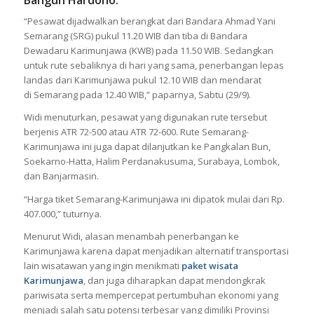
Bangun Hardono.
“Pesawat dijadwalkan berangkat dari Bandara Ahmad Yani
Semarang (SRG) pukul 11.20 WIB dan tiba di Bandara
Dewadaru Karimunjawa (KWB) pada 11.50 WIB. Sedangkan
untuk rute sebaliknya di hari yang sama, penerbangan lepas
landas dari Karimunjawa pukul 12.10 WIB dan mendarat
di Semarang pada 12.40 WIB,” paparnya, Sabtu (29/9).
Widi menuturkan, pesawat yang digunakan rute tersebut
berjenis ATR 72-500 atau ATR 72-600. Rute Semarang-
Karimunjawa ini juga dapat dilanjutkan ke Pangkalan Bun,
Soekarno-Hatta, Halim Perdanakusuma, Surabaya, Lombok,
dan Banjarmasin.
“Harga tiket Semarang-Karimunjawa ini dipatok mulai dari Rp.
407.000,” tuturnya.
Menurut Widi, alasan menambah penerbangan ke
Karimunjawa karena dapat menjadikan alternatif transportasi
lain wisatawan yang ingin menikmati
paket wisata
Karimunjawa
, dan juga diharapkan dapat mendongkrak
pariwisata serta mempercepat pertumbuhan ekonomi yang
menjadi salah satu potensi terbesar yang dimiliki Provinsi