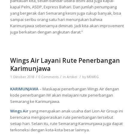
pantauan kita, selain bandar udara disini ada juga kapal-
kapal Pelni, ASDP, Express Bahari. Dan jumlah penumpang
yang bergerak dari Semarang kesini juga cukup banyak, bisa
sampai seribu orang satu hari menunjukan bahwa
Karimunjawa sebenarnya diminati. Jadi kita akan improvement
juga berkaitan dengan angkutan darat.”
Wings Air Layani Rute Penerbangan
Karimunjawa
/
/
/
1 Oktober 2018
0 Comments
in
Artikel
by
M0M0G
KARIMUNJAWA
– Maskapai penerbangan Wings Air dengan
kode penerbangan IW akan melayani rute penerbangan
Semarang ke Karimunjawa.
Wings Air
yang merupakan anak usaha dari Lion Air Group ini
berencana mengoperasikan rute penerbangan tersebut
setiap hari. Selain itu, rute Semarang-Karimunjawa juga dapat
terkoneksi dengan kota-kota besar lainnya.