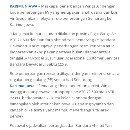
KARIMUNJAWA
– Maskapai penerbangan Wings Air dengan
kode penerbangan IW yang merupakan anak usaha dari Lion
Air Group akan melayani rute penerbangan Semarang ke
Karimunjawa.
“Hari Jumat kemarin sudah dilakukan proving flight Wings Air
ATR 72-600 dari Bandara Ahmad Yani Semarang ke Bandara
Dewadaru Karimunjawa, penerbangan resmi rencana mulai
dioperasikan akhir pekan pertama bulan Oktober antara
tanggal 5-7 Oktober 2018,” ujar Operational Customer Services
Bandara Dewadaru, Sabtu (22/9).
Rute penerbangan rencana dilayani dengan frekuensi secara
regular pergi pulang (PP) setiap hari Semarang –
Karimunjawa
– Semarang. Untuk penerbangan ini, Wings
menggunakan pesawat turboprop tipe ATR 72-500 atau ATR
72-600 berkapasitas 72 kursi kelas ekonomi dengan
dimanjakan oleh interior kabinnya. ATR paling nyaman dan
canggih di kelasnya yang mampu menerbangi rute jarak
pendek.
Pesawat dijadwalkan berangkat dari Bandara Ahmad Yani