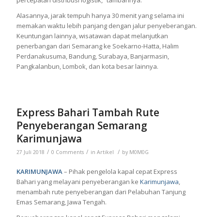
percepatan distribusi logistik,” tambahnya.
Alasannya, jarak tempuh hanya 30 menit yang selama ini
memakan waktu lebih panjang dengan jalur penyeberangan.
Keuntungan lainnya, wisatawan dapat melanjutkan
penerbangan dari Semarang ke Soekarno-Hatta, Halim
Perdanakusuma, Bandung, Surabaya, Banjarmasin,
Pangkalanbun, Lombok, dan kota besar lainnya.
Express Bahari Tambah Rute
Penyeberangan Semarang
Karimunjawa
/
/
/
27 Juli 2018
0 Comments
in
Artikel
by
M0M0G
KARIMUNJAWA
– Pihak pengelola kapal cepat Express
Bahari yang melayani penyeberangan ke
Karimunjawa
,
menambah rute penyeberangan dari Pelabuhan Tanjung
Emas Semarang, Jawa Tengah.