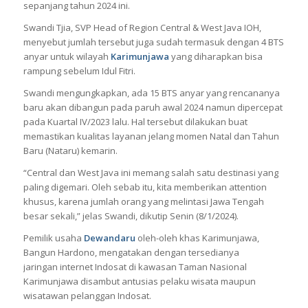
sepanjang tahun 2024 ini.
Swandi Tjia, SVP Head of Region Central & West Java IOH,
menyebut jumlah tersebut juga sudah termasuk dengan 4 BTS
anyar untuk wilayah
Karimunjawa
yang diharapkan bisa
rampung sebelum Idul Fitri.
Swandi mengungkapkan, ada 15 BTS anyar yang rencananya
baru akan dibangun pada paruh awal 2024 namun dipercepat
pada Kuartal IV/2023 lalu. Hal tersebut dilakukan buat
memastikan kualitas layanan jelang momen Natal dan Tahun
Baru (Nataru) kemarin.
“Central dan West Java ini memang salah satu destinasi yang
paling digemari. Oleh sebab itu, kita memberikan attention
khusus, karena jumlah orang yang melintasi Jawa Tengah
besar sekali,” jelas Swandi, dikutip Senin (8/1/2024).
Pemilik usaha
Dewandaru
oleh-oleh khas Karimunjawa,
Bangun Hardono, mengatakan dengan tersedianya
jaringan internet Indosat di kawasan Taman Nasional
Karimunjawa disambut antusias pelaku wisata maupun
wisatawan pelanggan Indosat.